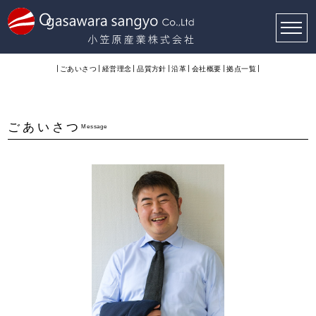
ごあいさつ
経営理念
品質方針
沿革
会社概要
拠点一覧
ごあいさつ
Message